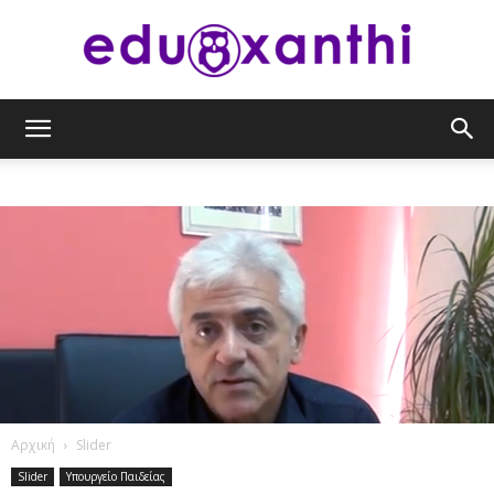
eduxanthi
Αρχική
Slider
Slider
Υπουργείο Παιδείας