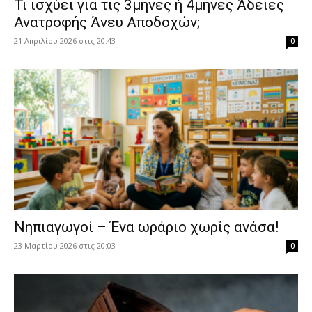
​Τι ισχύει για τις 3μηνες ή 4μηνες Άδειες
Ανατροφής Άνευ Αποδοχών;
21 Απριλίου 2026 στις 20:43
0
Νηπιαγωγοί – Ένα ωράριο χωρίς ανάσα!
23 Μαρτίου 2026 στις 20:03
0