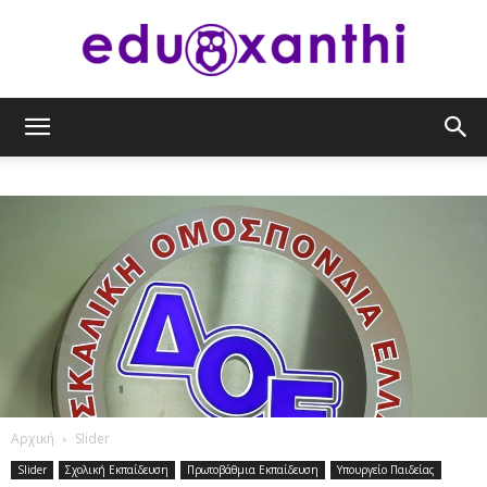
eduxanthi
Αρχική
Slider
Slider
Σχολική Εκπαίδευση
Πρωτοβάθμια Εκπαίδευση
Υπουργείο Παιδείας