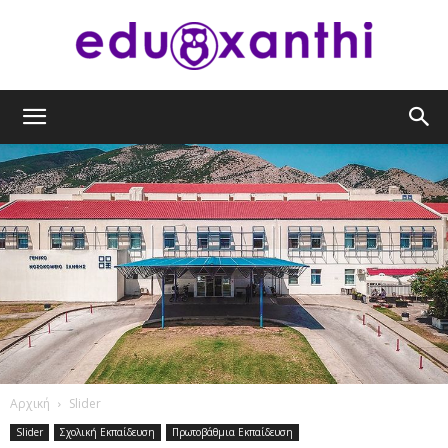
eduxanthi
Αρχική
Slider
Slider
Σχολική Εκπαίδευση
Πρωτοβάθμια Εκπαίδευση