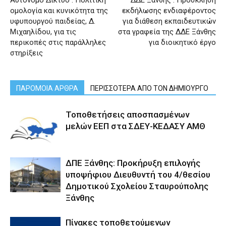
Αυτόνομο Δίκτυο : Πολιτική
ΔΔΕ Ξάνθης : Πρόσκληση
ομολογία και κυνικότητα της
εκδήλωσης ενδιαφέροντος
υφυπουργού παιδείας, Δ.
για διάθεση εκπαιδευτικών
Μιχαηλίδου, για τις
στα γραφεία της ΔΔΕ Ξάνθης
περικοπές στις παράλληλες
για διοικητικό έργο
στηρίξεις
ΠΑΡΟΜΟΙΑ ΑΡΘΡΑ
ΠΕΡΙΣΣΟΤΕΡΑ ΑΠΟ ΤΟΝ ΔΗΜΙΟΥΡΓΟ
Τοποθετήσεις αποσπασμένων
μελών ΕΕΠ στα ΣΔΕΥ-ΚΕΔΑΣΥ ΑΜΘ
ΔΠΕ Ξάνθης: Προκήρυξη επιλογής
υποψήφιου Διευθυντή του 4/θεσίου
Δημοτικού Σχολείου Σταυρούπολης
Ξάνθης
Πίνακες τοποθετούμενων