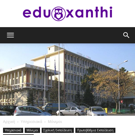
eduxanthi
Αρχική
Υπηρεσιακά
Μόνιμοι
Υπηρεσιακά
Μόνιμοι
Σχολική Εκπαίδευση
Πρωτοβάθμια Εκπαίδευση