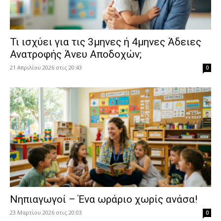
​Τι ισχύει για τις 3μηνες ή 4μηνες Άδειες
Ανατροφής Άνευ Αποδοχών;
21 Απριλίου 2026 στις 20:43
0
Νηπιαγωγοί – Ένα ωράριο χωρίς ανάσα!
23 Μαρτίου 2026 στις 20:03
0