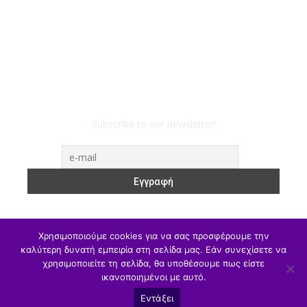
Subscribe to our newsletter!
Χρησιμοποιούμε cookies για να σας προσφέρουμε την
καλύτερη δυνατή εμπειρία στη σελίδα μας. Εάν συνεχίσετε να
χρησιμοποιείτε τη σελίδα, θα υποθέσουμε πως είστε
ΥΠΑΙΘΑ
Υπηρεσιακά
Α/θμια
Β/θμια
Γ/θμια
ικανοποιημένοι με αυτό.
Θέσεις Εργασίας
Αθλητισμός
Εντάξει
© eduXanthi2022