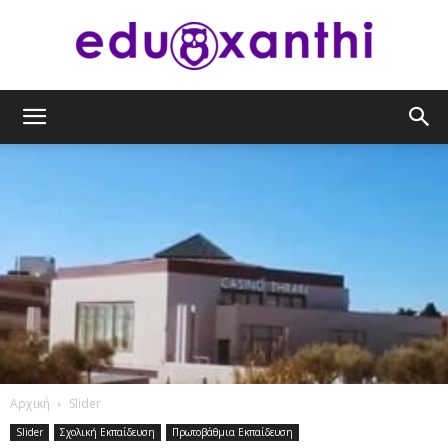
eduxanthi
Αρχική
Slider
Slider
Σχολική Εκπαίδευση
Πρωτοβάθμια Εκπαίδευση