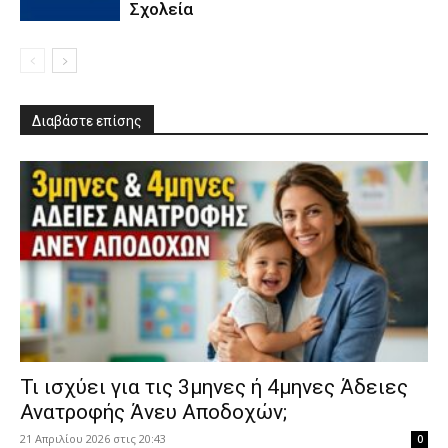
Σχολεία
Διαβάστε επίσης
​Τι ισχύει για τις 3μηνες ή 4μηνες Άδειες
Ανατροφής Άνευ Αποδοχών;
21 Απριλίου 2026 στις 20:43
0