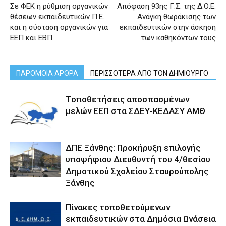
Σε ΦΕΚ η ρύθμιση οργανικών
Απόφαση 93ης Γ.Σ. της Δ.Ο.Ε.
θέσεων εκπαιδευτικών Π.Ε.
Ανάγκη θωράκισης των
και η σύσταση οργανικών για
εκπαιδευτικών στην άσκηση
ΕΕΠ και ΕΒΠ
των καθηκόντων τους
ΠΑΡΟΜΟΙΑ ΑΡΘΡΑ
ΠΕΡΙΣΣΟΤΕΡΑ ΑΠΟ ΤΟΝ ΔΗΜΙΟΥΡΓΟ
Τοποθετήσεις αποσπασμένων
μελών ΕΕΠ στα ΣΔΕΥ-ΚΕΔΑΣΥ ΑΜΘ
ΔΠΕ Ξάνθης: Προκήρυξη επιλογής
υποψήφιου Διευθυντή του 4/θεσίου
Δημοτικού Σχολείου Σταυρούπολης
Ξάνθης
Πίνακες τοποθετούμενων
εκπαιδευτικών στα Δημόσια Ωνάσεια