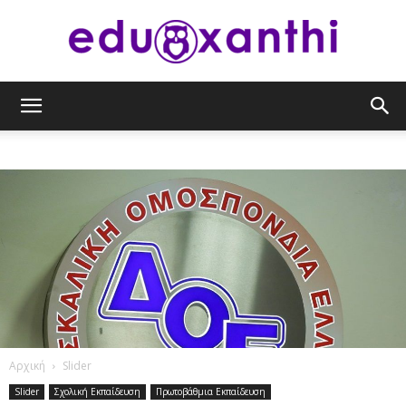
eduxanthi
Αρχική
Slider
Slider
Σχολική Εκπαίδευση
Πρωτοβάθμια Εκπαίδευση