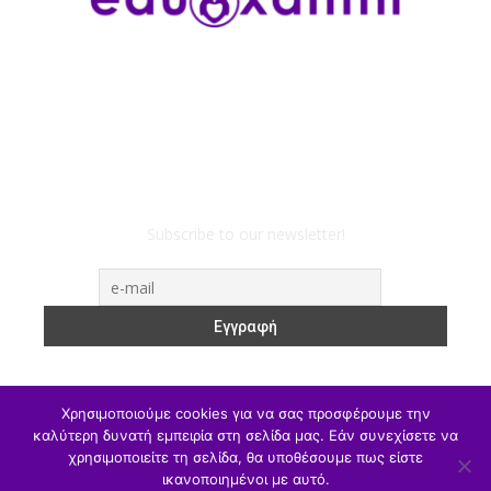
Subscribe to our newsletter!
Χρησιμοποιούμε cookies για να σας προσφέρουμε την
καλύτερη δυνατή εμπειρία στη σελίδα μας. Εάν συνεχίσετε να
χρησιμοποιείτε τη σελίδα, θα υποθέσουμε πως είστε
ΥΠΑΙΘΑ
Υπηρεσιακά
Α/θμια
Β/θμια
Γ/θμια
ικανοποιημένοι με αυτό.
Θέσεις Εργασίας
Αθλητισμός