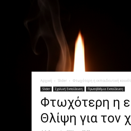
Αρχική
Slider
Φτωχότερη η εκπαιδευτική κοινότη
Slider
Σχολική Εκπαίδευση
Πρωτοβάθμια Εκπαίδευση
Φτωχότερη η εκ
Θλίψη για τον 