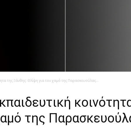
τα της Ξάνθης: Θλίψη για τον χαμό της Παρασκευούλας...
παιδευτική κοινότητα
χαμό της Παρασκευούλ