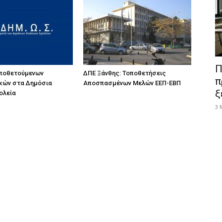
Π
οποθετούμενων
ΔΠΕ Ξάνθης: Τοποθετήσεις
π
κών στα Δημόσια
Αποσπασμένων Μελών ΕΕΠ-ΕΒΠ
ξ
ολεία
3 