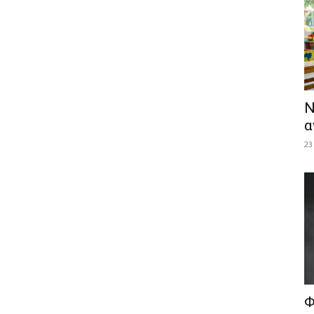
Ν
α
23
Φ