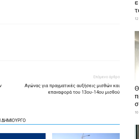
ε
τ
12
Επόμενο άρθρο
ν
Αγώνας για πραγματικές αυξήσεις μισθών και
Θ
επαναφορά του 13ου-14ου μισθού
π
σ
10
Ν ΔΗΜΙΟΥΡΓΟ