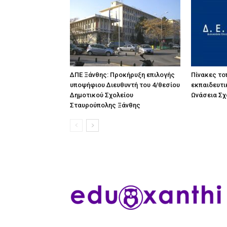
ΔΠΕ Ξάνθης: Προκήρυξη επιλογής
Πίνακες τ
υποψήφιου Διευθυντή του 4/θεσίου
εκπαιδευτι
Δημοτικού Σχολείου
Ωνάσεια Σχ
Σταυρούπολης Ξάνθης