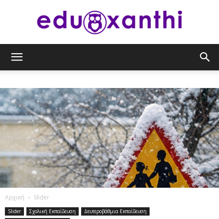
eduxanthi
Αρχική
Slider
Slider
Σχολική Εκπαίδευση
Δευτεροβάθμια Εκπαίδευση