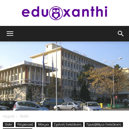
eduxanthi
Αρχική
Slider
Slider
Υπηρεσιακά
Μόνιμοι
Σχολική Εκπαίδευση
Πρωτοβάθμια Εκπαίδευση