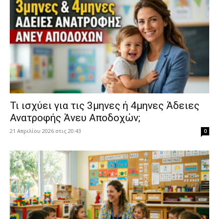
​Τι ισχύει για τις 3μηνες ή 4μηνες Άδειες
Ανατροφής Άνευ Αποδοχών;
21 Απριλίου 2026 στις 20:43
0