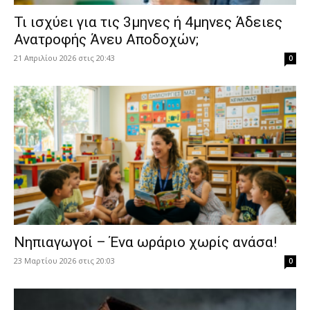
​Τι ισχύει για τις 3μηνες ή 4μηνες Άδειες
Ανατροφής Άνευ Αποδοχών;
21 Απριλίου 2026 στις 20:43
0
Νηπιαγωγοί – Ένα ωράριο χωρίς ανάσα!
23 Μαρτίου 2026 στις 20:03
0