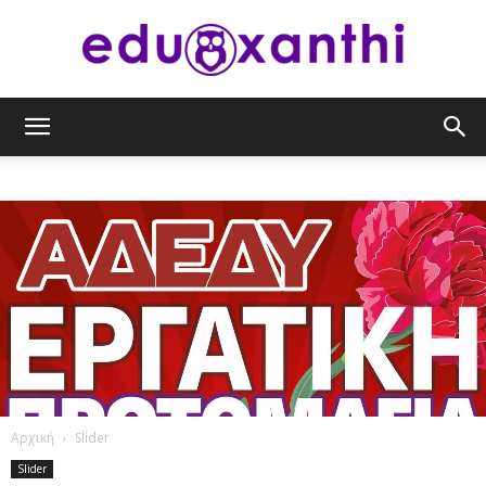
eduxanthi
Αρχική
Slider
Slider