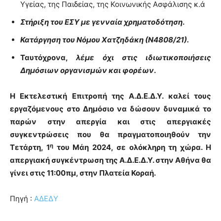
Υγείας, της Παιδείας, της Κοινωνικής Ασφάλισης κ.ά
Στήριξη του ΕΣΥ με γενναία χρηματοδότηση
.
Κατάργηση του Νόμου Χατζηδάκη (Ν4808/21).
Ταυτόχρονα,
λέμε όχι στις ιδιωτικοποιήσεις
Δημόσιων οργανισμών και φορέων
.
Η Εκτελεστική Επιτροπή της Α.Δ.Ε.Δ.Υ. καλεί τους
εργαζόμενους στο Δημόσιο να δώσουν δυναμικά το
παρών στην απεργία και στις απεργιακές
συγκεντρώσεις που θα πραγματοποιηθούν την
η
Τετάρτη, 1
του Μάη 2024, σε ολόκληρη τη χώρα. Η
απεργιακή συγκέντρωση της Α.Δ.Ε.Δ.Υ. στην Αθήνα θα
γίνει στις 11:00πμ, στην Πλατεία Κοραή.
Πηγή :
ΑΔΕΔΥ