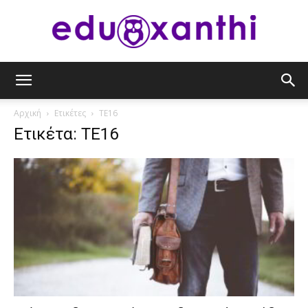
eduxanthi
Αρχική
Ετικέτες
ΤΕ16
Ετικέτα: ΤΕ16