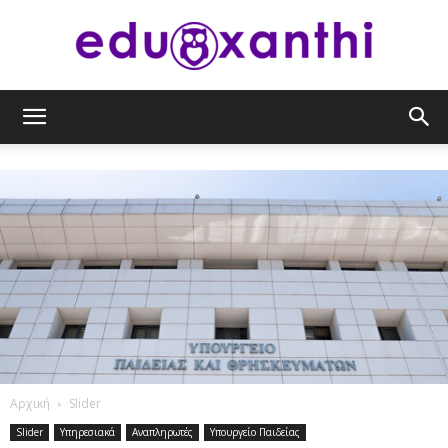
eduxanthi
Αρχική
Slider
Slider
Υπηρεσιακά
Αναπληρωτές
Υπουργείο Παιδείας