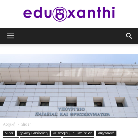
eduxanthi
Αρχική
Slider
Slider
Σχολική Εκπαίδευση
Δευτεροβάθμια Εκπαίδευση
Υπηρεσιακά