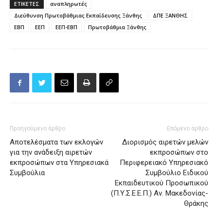
ΕΤΙΚΕΤΕΣ
αναπληρωτές
Διεύθυνση Πρωτοβάθμιας Εκπαίδευσης Ξάνθης
ΔΠΕ ΞΑΝΘΗΣ
ΕΒΠ
ΕΕΠ
ΕΕΠ-ΕΒΠ
Πρωτοβάθμια Ξάνθης
Προηγούμενο άρθρο
Επόμενο άρθρο
Aποτελέσματα των εκλογών
Διορισμός αιρετών μελών
για την ανάδειξη αιρετών
εκπροσώπων στο
εκπροσώπων στα Υπηρεσιακά
Περιφερειακό Υπηρεσιακό
Συμβούλια
Συμβούλιο Ειδικού
Εκπαιδευτικού Προσωπικού
(Π.Υ.Σ.Ε.Ε.Π.) Αν. Μακεδονίας-
Θράκης