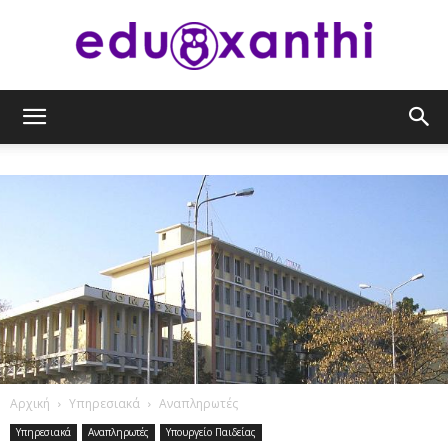
eduxanthi
Αρχική
Υπηρεσιακά
Αναπληρωτές
Υπηρεσιακά
Αναπληρωτές
Υπουργείο Παιδείας