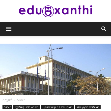
eduxanthi
Αρχική
Slider
Slider
Σχολική Εκπαίδευση
Πρωτοβάθμια Εκπαίδευση
Υπουργείο Παιδείας