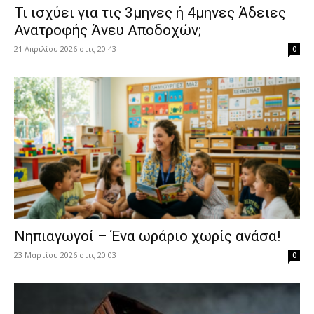
​Τι ισχύει για τις 3μηνες ή 4μηνες Άδειες
Ανατροφής Άνευ Αποδοχών;
21 Απριλίου 2026 στις 20:43
0
Νηπιαγωγοί – Ένα ωράριο χωρίς ανάσα!
23 Μαρτίου 2026 στις 20:03
0