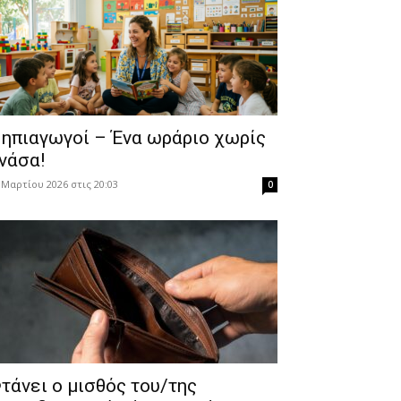
ηπιαγωγοί – Ένα ωράριο χωρίς
νάσα!
 Μαρτίου 2026 στις 20:03
0
τάνει ο μισθός του/της