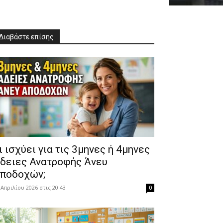
Διαβάστε επίσης
Τι ισχύει για τις 3μηνες ή 4μηνες
δειες Ανατροφής Άνευ
ποδοχών;
 Απριλίου 2026 στις 20:43
0