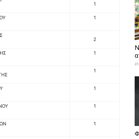
1
ΟΥ
1
Σ
2
Ν
ΤΗΣ
1
α
23
1
ΤΗΣ
Υ
1
ΝΟΥ
1
ΙΩΝ
1
Φ