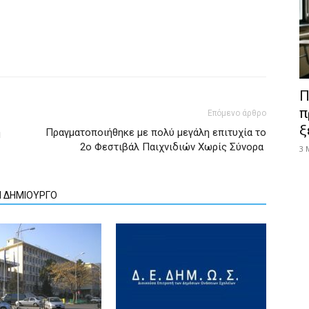
Π
π
Επόμενο άρθρο
ξ
η
Πραγματοποιήθηκε με πολύ μεγάλη επιτυχία τo
2ο Φεστιβάλ Παιχνιδιών Χωρίς Σύνορα
3 
Ν ΔΗΜΙΟΥΡΓΟ