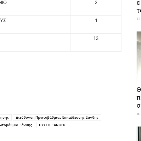
ε
ΜΙΟ
2
τ
12
ΟΥΣ
1
13
Θ
π
σ
10
τησης
Διεύθυνση Πρωτοβάθμιας Εκπαίδευσης Ξάνθης
ωτοβάθμια Ξάνθης
ΠΥΣΠΕ ΞΑΝΘΗΣ