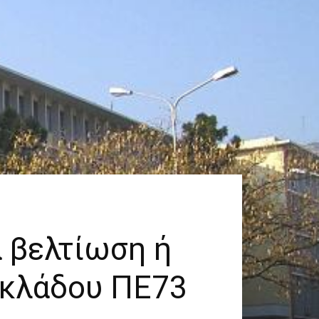
 βελτίωση ή
 κλάδου ΠΕ73