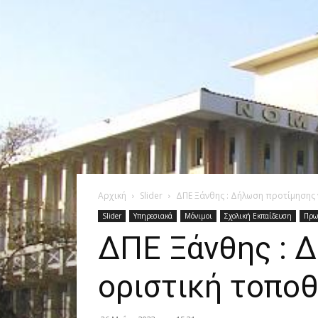
Αρχική
Slider
ΔΠΕ Ξάνθης : Δήλωση προτίμησης 
Slider
Υπηρεσιακά
Μόνιμοι
Σχολική Εκπαίδευση
Πρω
ΔΠΕ Ξάνθης : 
οριστική τοπο